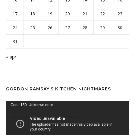
17
18
19
20
21
22
23
24
25
26
27
28
29
30
31
« apr
GORDON RAMSAY’S KITCHEN NIGHTMARES
Videospelare
Code 150: Unknown error.
Ladda ner fil: https://youtu.be/qb4D17Ms1p8?_=1