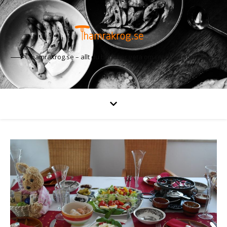
hamrakrog.se – allt du behöver veta om restauranger