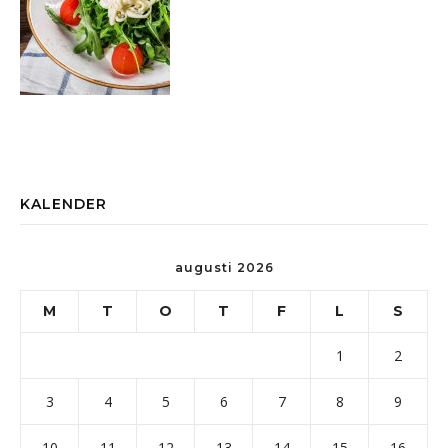
KALENDER
augusti 2026
M
T
O
T
F
L
S
1
2
3
4
5
6
7
8
9
10
11
12
13
14
15
16