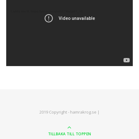
Ladda ner fil: https://youtu.be/qb4D17Ms1p8?_=1
2019 Copyright - hamrakrog.se |
TILLBAKA TILL TOPPEN