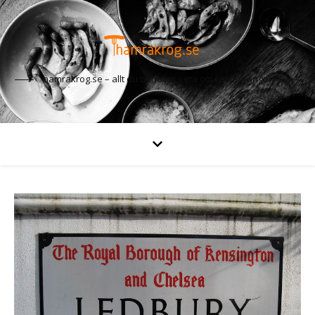
hamrakrog.se – allt du behöver veta om restauranger