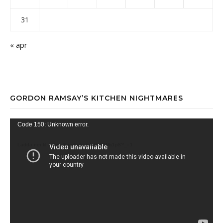
31
« apr
GORDON RAMSAY’S KITCHEN NIGHTMARES
Videospelare
Code 150: Unknown error.
Ladda ner fil: https://youtu.be/qb4D17Ms1p8?_=1