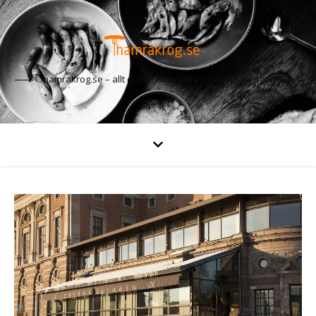
hamrakrog.se – allt du behöver veta om restauranger